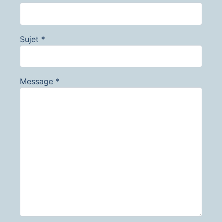
Sujet
*
Message
*